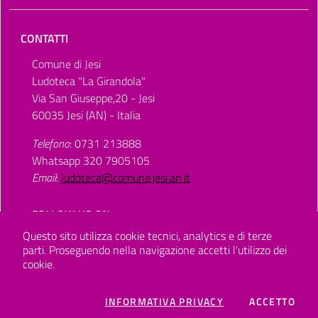
CONTATTI
Comune di Jesi
Ludoteca "La Girandola"
Via San Giuseppe,20 - Jesi
60035 Jesi (AN) - Italia
Telefono
: 0731 213888
Whatsapp 320 7905105
Email
:
ludoteca@comune.jesi.an.it
FOLLOW US ON
Questo sito utilizza cookie tecnici, analytics e di terze
parti.
Proseguendo nella navigazione accetti l'utilizzo dei
cookie.
COOKIES
I CO
INFORMATIVA PRIVACY
ACCETTO