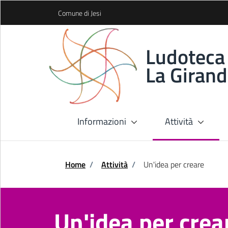
Skip to Main Content
Comune di Jesi
Ludoteca
La Girand
Informazioni
Attività
Home
/
Attività
/
Un'idea per creare
Un'idea per crea