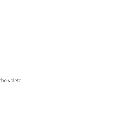
a
i
 che volete